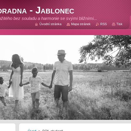
oradna - Jablonec
rožitého bez souladu a harmonie se svými bližními...
Úvodní stránka
Mapa stránek
RSS
Tisk