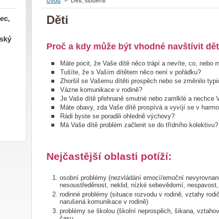
Úvod
>
Děti, studenti
Děti
ec,
tský
Proč a kdy může být vhodné navštívit d
Máte pocit, že Vaše dítě něco trápí a nevíte, co, neb
Tušíte, že s Vaším dítětem něco není v pořádku?
Zhoršil se Vašemu dítěti prospěch nebo se změnilo typ
Vázne komunikace v rodině?
Je Vaše dítě přehnaně smutné nebo zamlklé a nechce V
Máte obavy, zda Vaše dítě prospívá a vyvíjí se v harm
Rádi byste se poradili ohledně výchovy?
Má Vaše dítě problém začlenit se do třídního kolektivu?
Nejčastější oblasti potíží:
osobní problémy (nezvládání emocí/emoční nevyrovnan
nesoustředěnost, neklid, nízké sebevědomí, nespavost,
rodinné problémy (situace rozvodu v rodině, vztahy rodi
narušená komunikace v rodině)
problémy se školou (školní neprospěch, šikana, vztahov
času