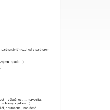
i partnerství? (rozchod s partnerem,
ezájmu, apatie…)
?
ost – výbušnost…, nervozita,
 problémy s jídlem…)
diči, sourozenci, narušená