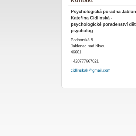
Kontakt
Psychologická poradna Jablon
Kateřina Cidlinská -
psychologické poradenství dě
psycholog
Podhorská 8
Jablonec nad Nisou
46601
+420777667021
cidlinsk
ak@gmail
.com