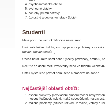
psychosomatické obtíže
výchovné otázky
poruchy příjmu potravy
úzkostné a depresivní stavy (fobie)
Studenti
Máte pocit, že vám okolí/rodina nerozumí?
Prožíváte těžké období, krizi spojenou s problémy v rodině č
rozvod, rozvod rodičů...)
Občas nerozumíte sami sobě? (pocity prázdnoty, smutku, n
Necítíte se dobře mezi vrstevníky nebo ve třídním kolektivu
Chtěli byste lépe poznat sami sebe a pracovat na sobě?
Nejčastější oblasti obtíží:
osobní problémy (nezvládání emocí/emoční nevyrovnan
nesoustředěnost, neklid, nízké sebevědomí, nespavost,
rodinné problémy (situace rozvodu v rodině, vztahy s ro