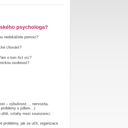
ětského psychologa?
o mu nedokážete pomoci?
ické chování?
ám o tom říct víc?
onickou osobnost?
ost – výbušnost…, nervozita,
 problémy s jídlem…)
č-dítě, vztahy mezi sourozenci,
é problémy, jak se učit, organizace