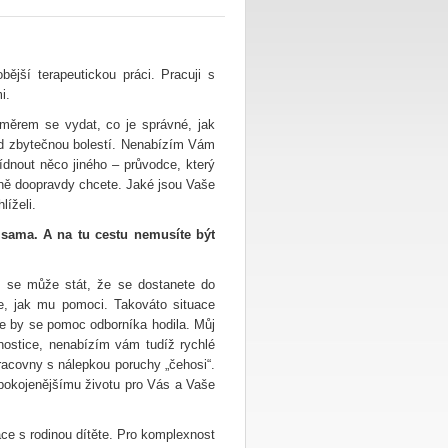
ější terapeutickou práci. Pracuji s
i.
měrem se vydat, co je správné, jak
řed zbytečnou bolestí. Nenabízím Vám
nout něco jiného – průvodce, který
ně doopravdy chcete. Jaké jsou Vaše
líželi.
sama. A na tu cestu nemusíte být
ak se může stát, že se dostanete do
te, jak mu pomoci. Takováto situace
že by se pomoc odborníka hodila. Můj
nostice, nenabízím vám tudíž rychlé
racovny s nálepkou poruchy „čehosi“.
pokojenějšímu životu pro Vás a Vaše
áce s rodinou dítěte. Pro komplexnost