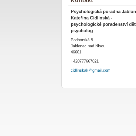
Kontakt
Psychologická poradna Jablon
Kateřina Cidlinská -
psychologické poradenství dě
psycholog
Podhorská 8
Jablonec nad Nisou
46601
+420777667021
cidlinsk
ak@gmail
.com