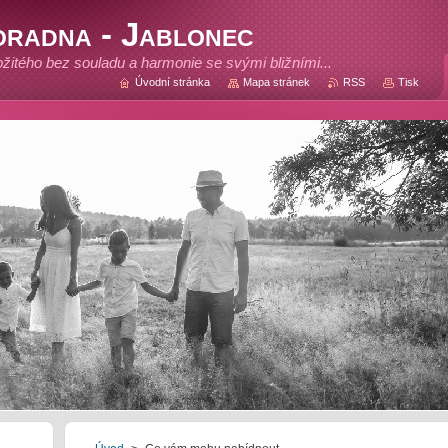
oradna - Jablonec
rožitého bez souladu a harmonie se svými bližními...
Úvodní stránka
Mapa stránek
RSS
Tisk