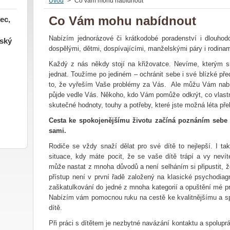
Úvod
>
Co vám mohu nabídnout
Co Vám mohu nabídnout
ec,
Nabízím jednorázové či krátkodobé poradenství i dlouhodob
tský
dospělými, dětmi, dospívajícími, manželskými páry i rodinam
Každý z nás někdy stojí na křižovatce. Nevíme, kterým s
jednat. Toužíme po jediném – ochránit sebe i své blízké p
to, že vyřeším Vaše problémy za Vás. Ale můžu Vám nabíd
půjde vedle Vás. Někoho, kdo Vám pomůže odkrýt, co vlast
skutečné hodnoty, touhy a potřeby, které jste možná léta přeh
Cesta ke spokojenějšímu životu začíná poznáním sebe 
sami.
Rodiče se vždy snaží dělat pro své dítě to nejlepší. I t
situace, kdy máte pocit, že se vaše dítě trápí a vy neví
může nastat z mnoha důvodů a není selháním si připustit, 
přístup není v první řadě založený na klasické psychodiag
zaškatulkování do jedné z mnoha kategorií a opuštění mé p
Nabízím vám pomocnou ruku na cestě ke kvalitnějšímu a s
dítě.
Při práci s dítětem je nezbytné navázání kontaktu a spolupr